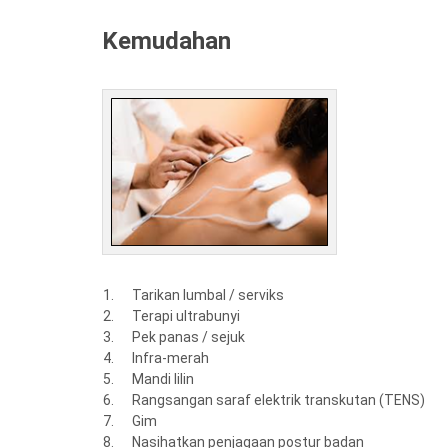
Kemudahan
Tarikan lumbal / serviks
Terapi ultrabunyi
Pek panas / sejuk
Infra-merah
Mandi lilin
Rangsangan saraf elektrik transkutan (TENS)
Gim
Nasihatkan penjagaan postur badan