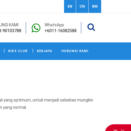
EN
CN
BM
UNGI KAMI
WhatsApp
3-90103788
+6011-16082588
KIDS CLUB
KERJAYA
HUBUNGI KAMI
onal yang optimum, untuk menjadi sebebas mungkin
an yang normal.