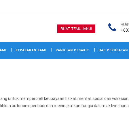
HUB
BUAT TEMUJANJI
+60
AMI
KEPAKARAN KAMI
PANDUAN PESAKIT
HAB PERUBATAN
rang untuk memperoleh keupayaan fizikal, mental, sosial dan vokasi
ihkan autonomi peribadi dan meningkatkan fungsi dalam aktiviti hari